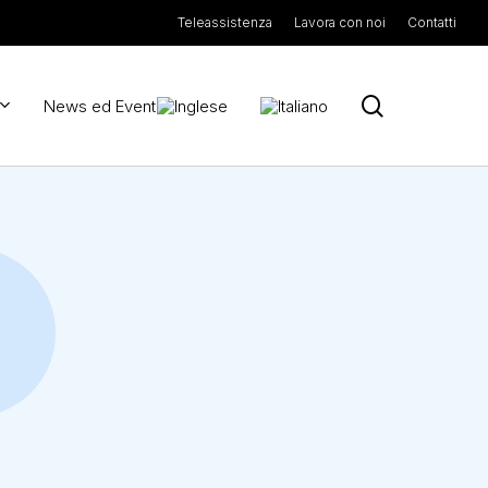
Teleassistenza
Lavora con noi
Contatti
search
News ed Eventi