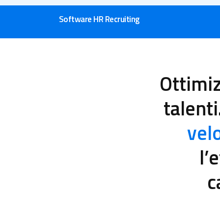
Software HR Recruiting
Ottimiz
talenti
vel
l’
c