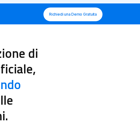
Richiedi una Demo Gratuita
zione di
ficiale,
ando
lle
i.