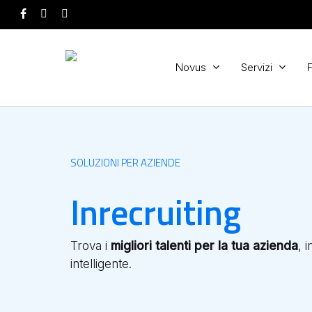
Skip
facebook
youtube
instagram
to
main
content
Novus
Servizi
SOLUZIONI PER AZIENDE
Inrecruiting
Trova i
migliori talenti per la tua azienda
, 
intelligente.