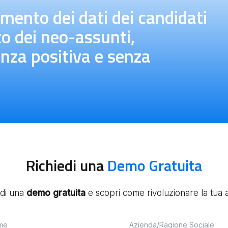
imento dei dati dei candidati
to dei neo-assunti,
nza positiva e senza
Richiedi una
Demo Gratuita
edi una
demo
gratuita
e scopri come rivoluzionare la tua at