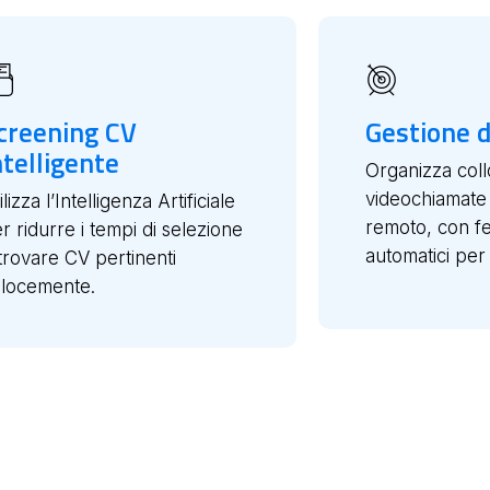
creening CV
Gestione d
ntelligente
Organizza coll
videochiamate 
ilizza l’Intelligenza Artificiale
remoto, con f
r ridurre i tempi di selezione
automatici per 
trovare CV pertinenti
locemente.