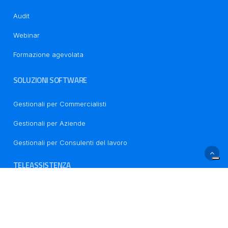
Le tue preferenze relative alla privacy
Audit
Webinar
Formazione agevolata
SOLUZIONI SOFTWARE
Gestionali per Commercialisti
Gestionali per Aziende
Gestionali per Consulenti del lavoro
TELEASSISTENZA
CONTATTI
Via L. Autobianchi, 1 - Polo Tecnologico Brianza Blocco 9 -
20832, Desio (MB)