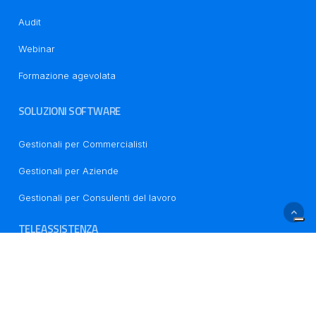
Le tue preferenze relative alla privacy
Audit
Webinar
Formazione agevolata
SOLUZIONI SOFTWARE
Gestionali per Commercialisti
Gestionali per Aziende
Gestionali per Consulenti del lavoro
TELEASSISTENZA
CONTATTI
Via L. Autobianchi, 1 - Polo Tecnologico Brianza Blocco 9 -
20832, Desio (MB)